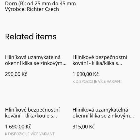
Dorn (B): od 25 mm do 45 mm
Výrobce: Richter Czech
Related items
Hliníková uzamykatelná
Hliníkové bezpečnostní
okenní klika se zinkovým
kování - klika/klika s
jádrem F9016
překrytím vložky F1
290,00 Kč
1 690,00 Kč
K DISPOZICI JE VÍCE VARIANT
Hliníkové bezpečnostní
Hliníková uzamykatelná
kování - klika/koule s
okenní klika se zinkovým
překrytím vložky F1
jádrem F9
1 690,00 Kč
315,00 Kč
K DISPOZICI JE VÍCE VARIANT