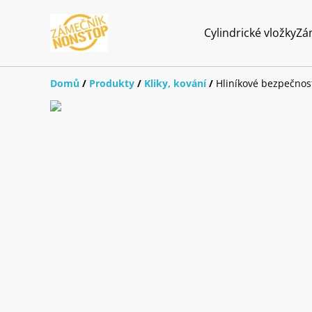
Cylindrické vložky
Zá
Domů
/
Produkty
/
Kliky, kování
/
Hliníkové bezpečnost