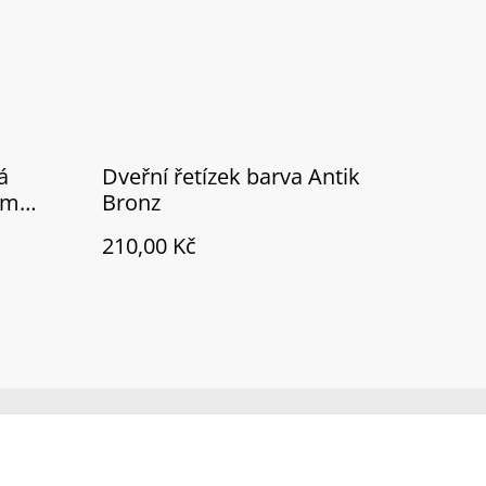
á
Dveřní řetízek barva Antik
ým
Bronz
210,00 Kč
Policy