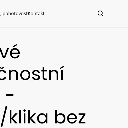
, pohotovost
Kontakt
ové
čnostní
 -
klika bez