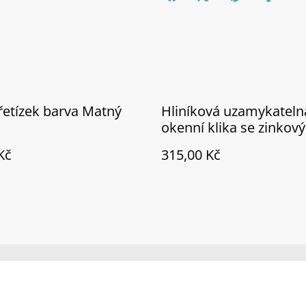
řetízek barva Matný
Hliníková uzamykateln
okenní klika se zinkov
jádrem F1
Kč
315,00 Kč
Legal Terms
Privacy Policy
Cookie 