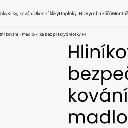
mky
Kliky, kování
Okenní kliky
Doplňky, ND
Výroba klíčů
Montáž
ní kování - madlo/klika bez překrytí vložky F4
Hliník
bezpe
kování
madlo/