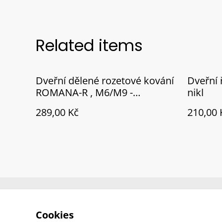
Related items
Dveřní dělené rozetové kování
Dveřní 
ROMANA-R , M6/M9 -
nikl
lakovaný chrom/nikl, pouze
289,00 Kč
210,00 
klika
Contact Us
Cookies