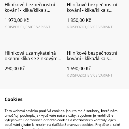
Hliníkové bezpečnostní
Hliníkové bezpečnostní
kování - klika/klika s
kování - klika/klika s
překrytím vložky F7016
překrytím vložky F9016
1 970,00 Kč
1 950,00 Kč
K DISPOZICI JE VÍCE VARIANT
K DISPOZICI JE VÍCE VARIANT
Hliníková uzamykatelná
Hliníkové bezpečnostní
okenní klika se zinkovým
kování - klika/klika s
jádrem F9016
překrytím vložky F1
290,00 Kč
1 690,00 Kč
K DISPOZICI JE VÍCE VARIANT
Cookies
Tato webová stránka používá cookies. Jsou to malé soubory, které nám
umožňují pochopit, jak využíváte naše služby, abychom je mohli dále
vylepšovat. Podrobnosti o těchto cookies a možnostech kontroly jejich
Contact Us
Legal Terms
používání zjistíte kliknutím na tlačítko Spravovat cookies. Projděte si také
Privacy Policy
Cookie Policy