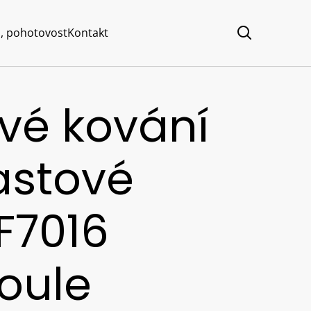
, pohotovost
Kontakt
ové kování
astové
F7016
koule