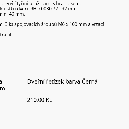
vořený čtyřmi pružinami s hranolkem.
oušťku dveří: RHD.0030 72 - 92 mm
 min. 40 mm.
mm, 3 ks spojovacích šroubů M6 x 100 mm a vrtací
tracit
á
Dveřní řetízek barva Černá
ým
210,00 Kč