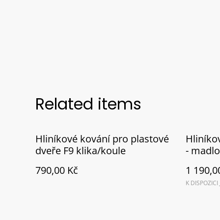
Related items
Hliníkové kování pro plastové
Hliníko
dveře F9 klika/koule
- madlo
vložky 
790,00 Kč
1 190,0
K DISPOZICI