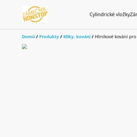
Cylindrické vložky
Zá
Domů
/
Produkty
/
Kliky, kování
/
Hliníkové kování pro