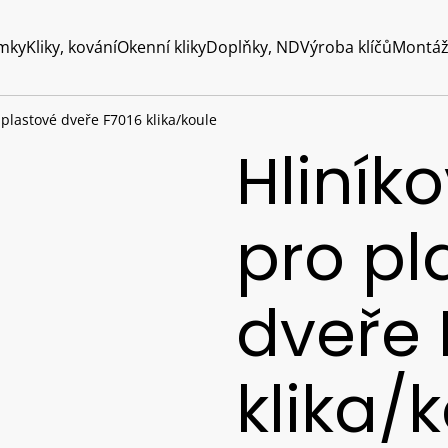
mky
Kliky, kování
Okenní kliky
Doplňky, ND
Výroba klíčů
Montáž
 plastové dveře F7016 klika/koule
Hliník
pro pl
dveře 
klika/