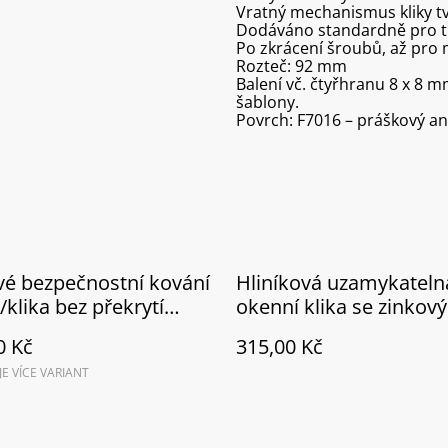
Vratný mechanismus kliky t
Dodáváno standardně pro tl
Po zkrácení šroubů, až pro
Rozteč: 92 mm
Balení vč. čtyřhranu 8 x 8 
šablony.
Povrch: F7016 – práškový an
vé bezpečnostní kování
Hliníková uzamykateln
/klika bez překrytí
okenní klika se zinkov
F1
jádrem F4
0 Kč
315,00 Kč
 JE VÍCE VARIANT