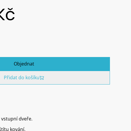
Kč
Objednat
Přidat do košíku
 vstupní dveře.
títu kování.