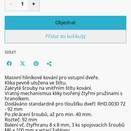
Objednat
Přidat do košíku
SDÍLET
Masivní hliníkové kování pro vstupní dveře.
Klika pevně uložena ve štítu.
Zakryté šrouby na vnitřním štítu kování.
Vratný mechanismus kliky tvořený čtyřmi pružinami s
hranolkem.
Dodáváno standardně pro tloušťku dveří: RHD.0030 72
- 92 mm
Po zkrácení šroubů, až pro min. 40 mm.
Rozteč: 92 mm
Balení vč. čtyřhranu 8 x 8 mm, 3 ks spojovacích šroubů
M6 x 100 mm a vrtací šablony.