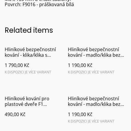
Povrch: F9016 - práškovaná bílá
Related items
Hliníkové bezpečnostní
Hliníkové bezpečnostní
kování - klika/klika s
kování - madlo/klika bez
překrytím vložky F9
překrytí vložky F4
1 790,00 Kč
1 190,00 Kč
K DISPOZICI JE VÍCE VARIANT
K DISPOZICI JE VÍCE VARIANT
Hliníkové kování pro
Hliníkové bezpečnostní
plastové dveře F1
kování - madlo/klika bez
klika/klika
překrytí vložky F9
490,00 Kč
1 190,00 Kč
K DISPOZICI JE VÍCE VARIANT