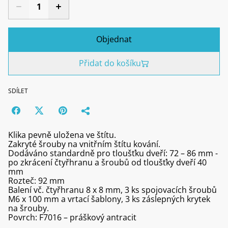
Objednat
Přidat do košíku
SDÍLET
Klika pevně uložena ve štítu.
Zakryté šrouby na vnitřním štítu kování.
Dodáváno standardně pro tloušťku dveří: 72 – 86 mm -
po zkrácení čtyřhranu a šroubů od tloušťky dveří 40
mm
Rozteč: 92 mm
Balení vč. čtyřhranu 8 x 8 mm, 3 ks spojovacích šroubů
M6 x 100 mm a vrtací šablony, 3 ks záslepných krytek
na šrouby.
Povrch: F7016 – práškový antracit