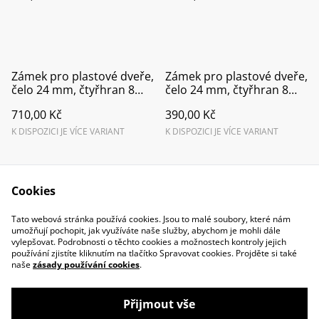
Zámek pro plastové dveře,
Zámek pro plastové dveře,
čelo 24 mm, čtyřhran 8
čelo 24 mm, čtyřhran 8
mm, rozteč 92 mm, U čelo
mm, rozteč 92 mm, rovné
710,00 Kč
390,00 Kč
čelo
K DISPOZICI JE VÍCE VARIANT
K DISPOZICI JE VÍCE VARIANT
Cookies
Tato webová stránka používá cookies. Jsou to malé soubory, které nám
umožňují pochopit, jak využíváte naše služby, abychom je mohli dále
vylepšovat. Podrobnosti o těchto cookies a možnostech kontroly jejich
Contact Us
Legal Terms
používání zjistíte kliknutím na tlačítko Spravovat cookies. Projděte si také
Privacy Policy
Cookie Policy
naše
zásady používání cookies
.
Přijmout vše