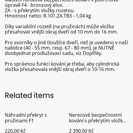
úpravě F4 - bronzový elox.
ZA - s překrytím vložky rozetou.
Hmotnost netto: R.101.ZA.TB3 - 1,04 kg
Díky variabilní rozetě (na pružinách) může vložka
přesahovat vnější okraj dveří od 10 mm do 16 mm.
Pro svorníky o jiné tloušťce dveří, než je uvedeno v naší
nabídce (40 - 55 mm, resp. 67 - 80 mm), je NUTNÉ
doobjednat prodlužovací sadu, viz Doplňky.
Pro správnou funkci kování je třeba, aby cylindrická
vložka přesahovala vnější okraj dveří o 10-16 mm.
Related items
Náhradní překryt s
Nerezové bezpečnostní
pružinami F1
kování s překrytím vložky
pro plastové dveře
220,00 Kč
2 390,00 Kč
klika/koule