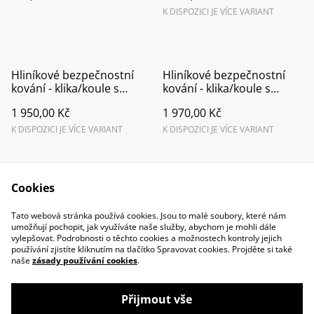
K DISPOZICI JE VÍCE VARIANT
Hliníkové bezpečnostní
Hliníkové bezpečnostní
kování - klika/koule s
kování - klika/koule s
překrytím vložky F9016
překrytím vložky F7016
1 950,00 Kč
1 970,00 Kč
K DISPOZICI JE VÍCE VARIANT
K DISPOZICI JE VÍCE VARIANT
Cookies
Tato webová stránka používá cookies. Jsou to malé soubory, které nám
umožňují pochopit, jak využíváte naše služby, abychom je mohli dále
vylepšovat. Podrobnosti o těchto cookies a možnostech kontroly jejich
Contact Us
Legal Terms
používání zjistíte kliknutím na tlačítko Spravovat cookies. Projděte si také
Privacy Policy
Cookie Policy
naše
zásady používání cookies
.
Přijmout vše