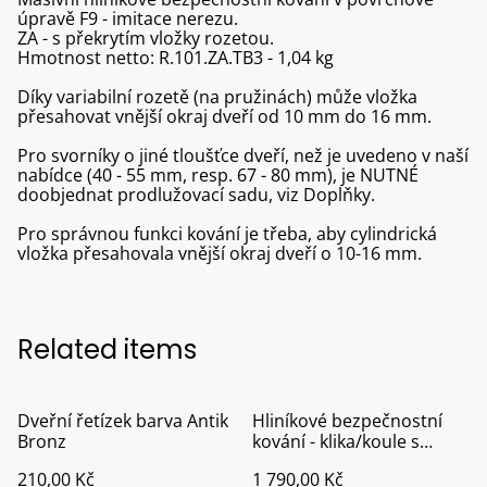
úpravě F9 - imitace nerezu.
ZA - s překrytím vložky rozetou.
Hmotnost netto: R.101.ZA.TB3 - 1,04 kg
Díky variabilní rozetě (na pružinách) může vložka
přesahovat vnější okraj dveří od 10 mm do 16 mm.
Pro svorníky o jiné tloušťce dveří, než je uvedeno v naší
nabídce (40 - 55 mm, resp. 67 - 80 mm), je NUTNÉ
doobjednat prodlužovací sadu, viz Doplňky.
Pro správnou funkci kování je třeba, aby cylindrická
vložka přesahovala vnější okraj dveří o 10-16 mm.
Related items
Dveřní řetízek barva Antik
Hliníkové bezpečnostní
Bronz
kování - klika/koule s
překrytím vložky F9
210,00 Kč
1 790,00 Kč