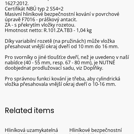
1627:2012.
Certifikát NBÚ typ 2 SS4=2
Masivní hliníkové bezpečnostní kování v povrchové
úpravě F7016 - práškový antacit.
ZA - s překrytím vložky rozetou.
Hmotnost netto: R.101.ZA.TB3 - 1,04 kg
Díky variabilní rozetě (na pružinách) může vložka
přesahovat vnější okraj dveří od 10 mm do 16 mm.
Pro svorníky o jiné tloušťce dveří, než je uvedeno v naší
nabídce (40 - 55 mm, resp. 67 - 80 mm), je NUTNÉ
doobjednat prodlužovací sadu, viz Doplňky.
Pro správnou funkci kování je třeba, aby cylindrická
vložka přesahovala vnější okraj dveří o 10-16 mm.
Related items
Hliníková uzamykatelná
Hliníkové bezpečnostní