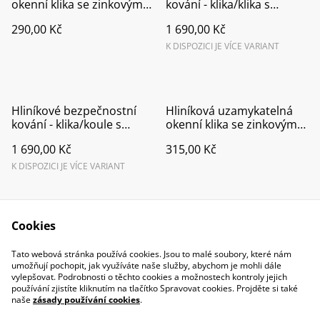
okenní klika se zinkovým
kování - klika/klika s
jádrem F9016
překrytím vložky F1
290,00 Kč
1 690,00 Kč
K DISPOZICI JE VÍCE VARIANT
Hliníkové bezpečnostní
Hliníková uzamykatelná
kování - klika/koule s
okenní klika se zinkovým
překrytím vložky F1
jádrem F9
1 690,00 Kč
315,00 Kč
K DISPOZICI JE VÍCE VARIANT
Cookies
Tato webová stránka používá cookies. Jsou to malé soubory, které nám
umožňují pochopit, jak využíváte naše služby, abychom je mohli dále
vylepšovat. Podrobnosti o těchto cookies a možnostech kontroly jejich
Contact Us
Legal Terms
používání zjistíte kliknutím na tlačítko Spravovat cookies. Projděte si také
Privacy Policy
Cookie Policy
naše
zásady používání cookies
.