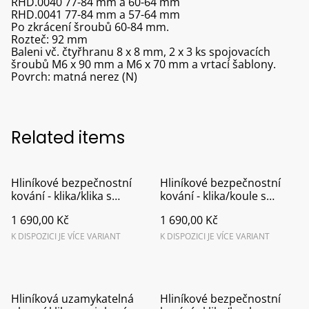
RHD.0040 77-84 mm a 60-64 mm
RHD.0041 77-84 mm a 57-64 mm
Po zkrácení šroubů 60-84 mm.
Rozteč: 92 mm
Baleni vč. čtyřhranu 8 x 8 mm, 2 x 3 ks spojovacích
šroubů M6 x 90 mm a M6 x 70 mm a vrtací šablony.
Povrch: matná nerez (N)
Related items
Hliníkové bezpečnostní
Hliníkové bezpečnostní
kování - klika/klika s
kování - klika/koule s
překrytím vložky F1
překrytím vložky F1
1 690,00 Kč
1 690,00 Kč
K DISPOZICI JE VÍCE VARIANT
K DISPOZICI JE VÍCE VARIANT
Hliníková uzamykatelná
Hliníkové bezpečnostní