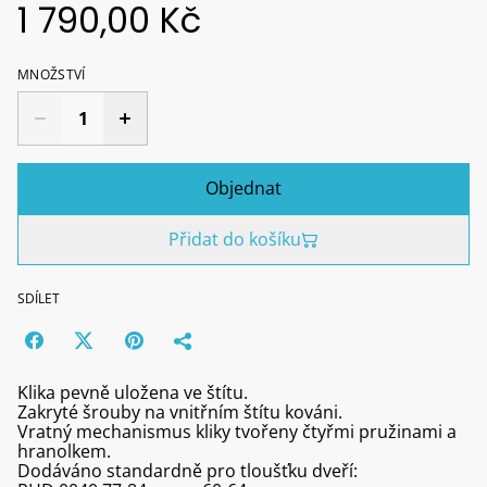
1 790,00 Kč
MNOŽSTVÍ
Objednat
Přidat do košíku
SDÍLET
Klika pevně uložena ve štítu.
Zakryté šrouby na vnitřním štítu kováni.
Vratný mechanismus kliky tvořeny čtyřmi pružinami a
hranolkem.
Dodáváno standardně pro tloušťku dveří: