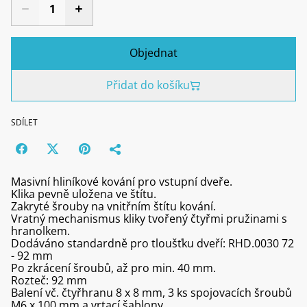
Objednat
Přidat do košíku
SDÍLET
Masivní hliníkové kování pro vstupní dveře.
Klika pevně uložena ve štítu.
Zakryté šrouby na vnitřním štítu kování.
Vratný mechanismus kliky tvořený čtyřmi pružinami s
hranolkem.
Dodáváno standardně pro tloušťku dveří: RHD.0030 72
- 92 mm
Po zkrácení šroubů, až pro min. 40 mm.
Rozteč: 92 mm
Balení vč. čtyřhranu 8 x 8 mm, 3 ks spojovacích šroubů
M6 x 100 mm a vrtací šablony.