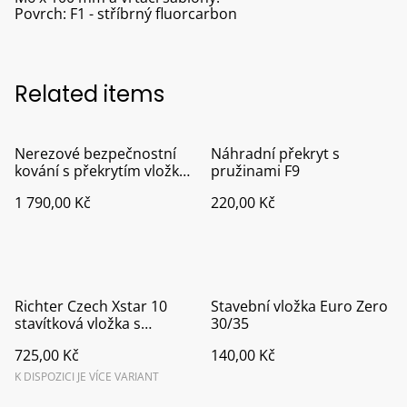
Povrch: F1 - stříbrný fluorcarbon
Related items
Nerezové bezpečnostní
Náhradní překryt s
kování s překrytím vložky
pružinami F9
pro plastové dveře
1 790,00 Kč
220,00 Kč
klika/klika
Richter Czech Xstar 10
Stavební vložka Euro Zero
stavítková vložka s
30/35
ocelovou tyčí proti
725,00 Kč
140,00 Kč
rozlomení.
K DISPOZICI JE VÍCE VARIANT