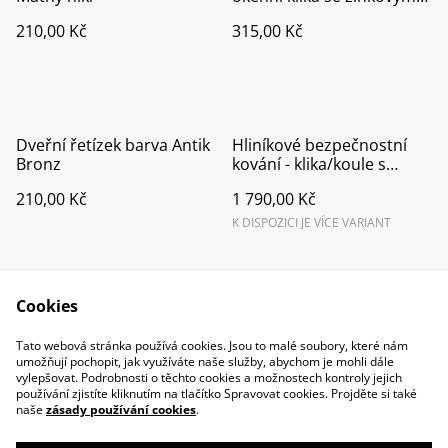
jádrem F1
210,00 Kč
315,00 Kč
Dveřní řetízek barva Antik
Hliníkové bezpečnostní
Bronz
kování - klika/koule s
překrytím vložky F9
210,00 Kč
1 790,00 Kč
K DISPOZICI JE VÍCE VARIANT
Cookies
Tato webová stránka používá cookies. Jsou to malé soubory, které nám
umožňují pochopit, jak využíváte naše služby, abychom je mohli dále
vylepšovat. Podrobnosti o těchto cookies a možnostech kontroly jejich
Contact Us
Legal Terms
používání zjistíte kliknutím na tlačítko Spravovat cookies. Projděte si také
Privacy Policy
Cookie Policy
naše
zásady používání cookies
.