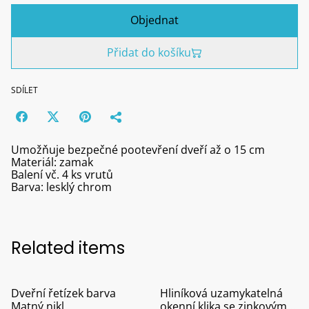
Objednat
Přidat do košíku
SDÍLET
Umožňuje bezpečné pootevření dveří až o 15 cm
Materiál: zamak
Balení vč. 4 ks vrutů
Barva: lesklý chrom
Related items
Dveřní řetízek barva
Hliníková uzamykatelná
Matný nikl
okenní klika se zinkovým